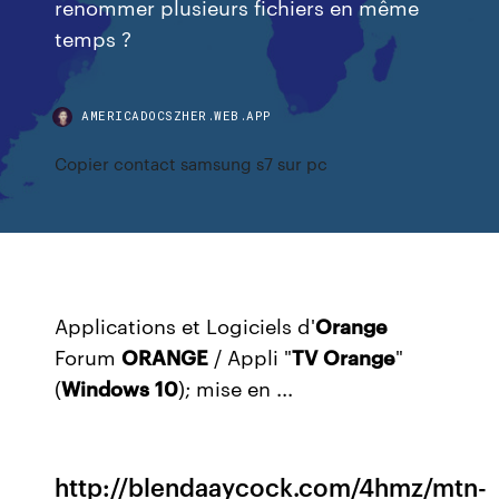
renommer plusieurs fichiers en même
temps ?
AMERICADOCSZHER.WEB.APP
Copier contact samsung s7 sur pc
Applications et Logiciels d'
Orange
Forum
ORANGE
/ Appli "
TV
Orange
"
(
Windows
10
); mise en ...
http://blendaaycock.com/4hmz/mtn-