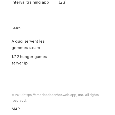
interval training app
كامل
Learn
A quoi servent les
gemmes steam
1.7 2 hunger games
server ip
© 2019 https://americadocszher.web.app, Inc. All rights
reserved.
MAP